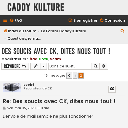
Caddy Kulture
FAQ
S’enregistrer
Connexion
R
Index du forum
Le Forum Caddy Kulture
e
Questions, remarques, suggestions, réclamations sur le forum...
c
Des soucis avec CK, dites nous tout !
h
Modérateurs :
frdd
,
flo26
,
Scam
e
Rechercher
Recherche a
Répondre
r
c
16 messages
1
2
Précédente
h
cool16
Reparateur de CK
e
r
Re: Des soucis avec CK, dites nous tout !
M
ven. mai 05, 2023 9:01 am
e
s
L'envoie de mail semble ne plus fonctionner
s
a
g