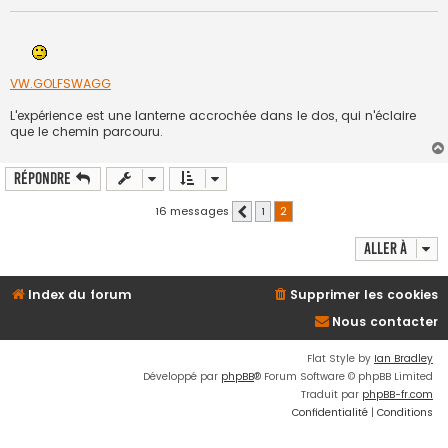
e
VW.GOLFSWAGG
L'expérience est une lanterne accrochée dans le dos, qui n'éclaire
que le chemin parcouru.
Répondre
16 messages
1
2
Précédente
Aller à
Index du forum
Supprimer les cookies
Nous contacter
Flat Style by
Ian Bradley
Développé par
phpBB
® Forum Software © phpBB Limited
Traduit par
phpBB-fr.com
Confidentialité
|
Conditions