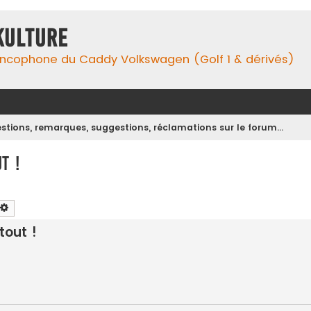
Kulture
ancophone du Caddy Volkswagen (Golf 1 & dérivés)
stions, remarques, suggestions, réclamations sur le forum...
t !
chercher
Recherche avancée
tout !