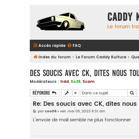
Caddy 
Le forum fr
Accès rapide
FAQ
Index du forum
Le Forum Caddy Kulture
Que
Des soucis avec CK, dites nous tou
Modérateurs :
frdd
,
flo26
,
Scam
Re
Répondre
Re: Des soucis avec CK, dites nous 
M
par
cool16
»
ven. mai 05, 2023 9:01 am
e
s
L'envoie de mail semble ne plus fonctionner
s
a
g
e