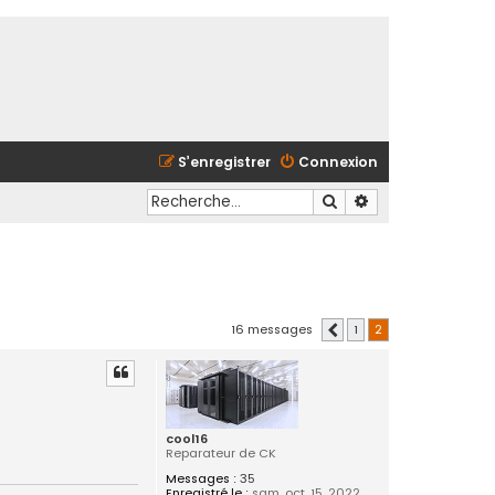
S’enregistrer
Connexion
Rechercher
Recherche avancé
16 messages
1
2
Précédente
cool16
Reparateur de CK
Messages :
35
Enregistré le :
sam. oct. 15, 2022