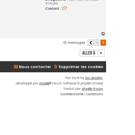
4:14 pm
C
Contact :
o
n
t
a
c
t
H
e
r
a
c
16 messages
1
2
Précédente
u
o
t
o
Aller à
l
1
6
Nous contacter
Supprimer les cookies
Flat Style by
Ian Bradley
Développé par
phpBB
® Forum Software © phpBB Limited
Traduit par
phpBB-fr.com
Confidentialité
|
Conditions