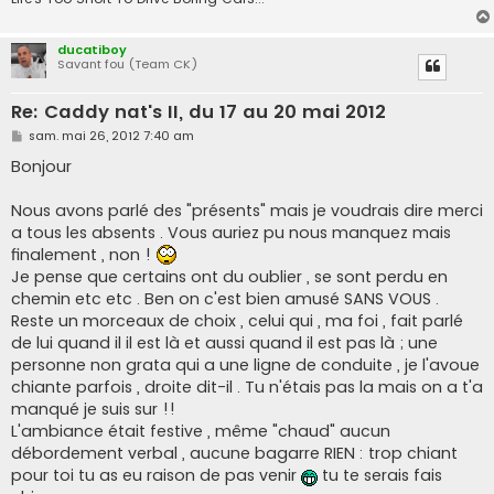
ducatiboy
Savant fou (Team CK)
Re: Caddy nat's II, du 17 au 20 mai 2012
M
sam. mai 26, 2012 7:40 am
e
s
Bonjour
s
a
g
Nous avons parlé des "présents" mais je voudrais dire merci
e
a tous les absents . Vous auriez pu nous manquez mais
finalement , non !
Je pense que certains ont du oublier , se sont perdu en
chemin etc etc . Ben on c'est bien amusé SANS VOUS .
Reste un morceaux de choix , celui qui , ma foi , fait parlé
de lui quand il il est là et aussi quand il est pas là ; une
personne non grata qui a une ligne de conduite , je l'avoue
chiante parfois , droite dit-il . Tu n'étais pas la mais on a t'a
manqué je suis sur !!
L'ambiance était festive , même "chaud" aucun
débordement verbal , aucune bagarre RIEN : trop chiant
pour toi tu as eu raison de pas venir
tu te serais fais