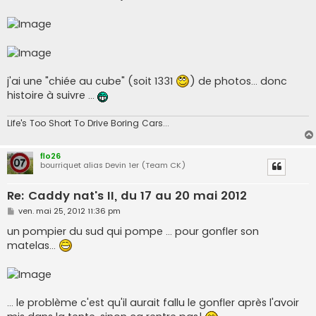
j'ai une "chiée au cube" (soit 1331
) de photos... donc
histoire à suivre ...
Life's Too Short To Drive Boring Cars...
flo26
bourriquet alias Devin 1er (Team CK)
Re: Caddy nat's II, du 17 au 20 mai 2012
M
ven. mai 25, 2012 11:36 pm
e
s
un pompier du sud qui pompe ... pour gonfler son
s
matelas...
a
g
e
... le problème c'est qu'il aurait fallu le gonfler après l'avoir