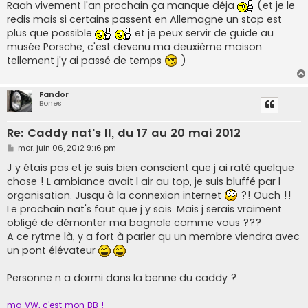
Raah vivement l'an prochain ça manque déja
(et je le
redis mais si certains passent en Allemagne un stop est
plus que possible
et je peux servir de guide au
musée Porsche, c'est devenu ma deuxième maison
tellement j'y ai passé de temps
)
Fandor
Bones
Re: Caddy nat's II, du 17 au 20 mai 2012
M
mer. juin 06, 2012 9:16 pm
e
s
J y étais pas et je suis bien conscient que j ai raté quelque
s
chose ! L ambiance avait l air au top, je suis bluffé par l
a
g
organisation. Jusqu à la connexion internet
?! Ouch !!
e
Le prochain nat's faut que j y sois. Mais j serais vraiment
obligé de démonter ma bagnole comme vous ???
A ce rytme là, y a fort à parier qu un membre viendra avec
un pont élévateur
Personne n a dormi dans la benne du caddy ?
ma VW, c'est mon BB !