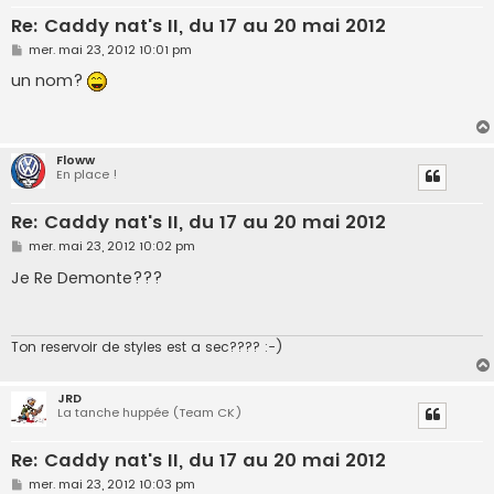
Re: Caddy nat's II, du 17 au 20 mai 2012
M
mer. mai 23, 2012 10:01 pm
e
s
un nom?
s
a
g
e
Floww
En place !
Re: Caddy nat's II, du 17 au 20 mai 2012
M
mer. mai 23, 2012 10:02 pm
e
s
Je Re Demonte???
s
a
g
e
Ton reservoir de styles est a sec???? :-)
JRD
La tanche huppée (Team CK)
Re: Caddy nat's II, du 17 au 20 mai 2012
M
mer. mai 23, 2012 10:03 pm