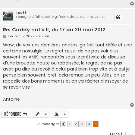
TRS63
Young-old full-stock big-foot-addict, call me justin...
Re: Caddy nat's II, du 17 au 20 mai 2012
M
lun. oct. 17, 2022 7:28 pm
e
s
Wow, de voir ces dernières photos, ça fait tout drôle et une
s
certaine nostalgie. Le regret aussi, de ne pas voir plus
a
g
souvent les AMIS, rencontrés sous le prétexte de discuter
e
d'une brouette haute ou rabaissée, le regret de ne pas
avoir pu dire au revoir à celui parti bien trop vite et à qui je
pense bien souvent, bref, cela remue un peu. Allez, on se
rappelle des bons moments et on va tâcher d'essayer de
se revoir vite!
Antoine
Répondre
73 messages
1
2
3
4
5
Précédente