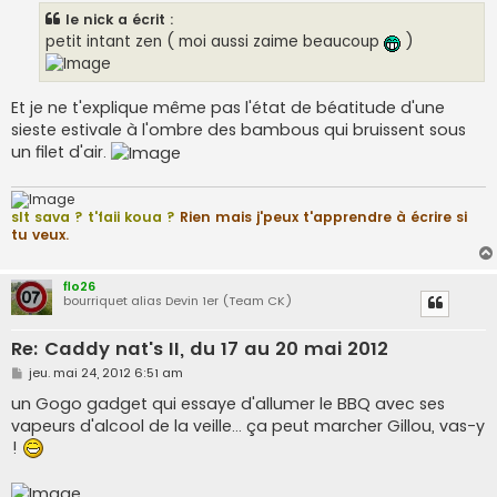
s
le nick a écrit :
a
g
petit intant zen ( moi aussi zaime beaucoup
)
e
Et je ne t'explique même pas l'état de béatitude d'une
sieste estivale à l'ombre des bambous qui bruissent sous
un filet d'air.
slt sava ? t'faii koua ?
Rien mais j'peux t'apprendre à écrire si
tu veux.
flo26
bourriquet alias Devin 1er (Team CK)
Re: Caddy nat's II, du 17 au 20 mai 2012
M
jeu. mai 24, 2012 6:51 am
e
s
un Gogo gadget qui essaye d'allumer le BBQ avec ses
s
vapeurs d'alcool de la veille... ça peut marcher Gillou, vas-y
a
g
!
e