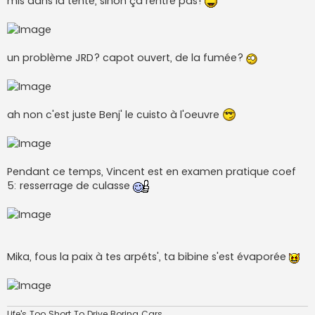
mis dans la tente, sinon ça rentre pas!
un problème JRD? capot ouvert, de la fumée?
ah non c'est juste Benj' le cuisto à l'oeuvre
Pendant ce temps, Vincent est en examen pratique coef
5: resserrage de culasse
Mika, fous la paix à tes arpéts', ta bibine s'est évaporée
Life's Too Short To Drive Boring Cars...