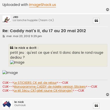
Uploaded with
ImageShack.us
JRD
La tanche huppée (Team CK)
Re: Caddy nat's II, du 17 au 20 mai 2012
M
mer. mai 23, 2012 9:29 pm
e
s
s
le nick a écrit :
a
g
petit jeu : qu'est ce que s'est ti donc dans le rond rouge
e
dediou ?
CLIK-->
Le STICKERS CK est de retour
<--CLIK
CLIK-->
Monogramme CADDY de ridelle version Stickers
<--CLIK
CLIK-->
Le kit Sécu CK(gilet jaune CK+triangle)
<--CLIK
le nick
Oumouk