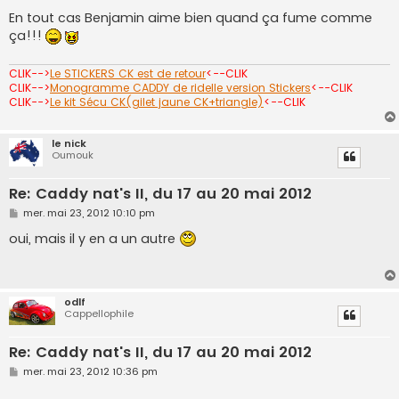
e
s
En tout cas Benjamin aime bien quand ça fume comme
s
ça!!!
a
g
e
CLIK-->
Le STICKERS CK est de retour
<--CLIK
CLIK-->
Monogramme CADDY de ridelle version Stickers
<--CLIK
CLIK-->
Le kit Sécu CK(gilet jaune CK+triangle)
<--CLIK
le nick
Oumouk
Re: Caddy nat's II, du 17 au 20 mai 2012
M
mer. mai 23, 2012 10:10 pm
e
s
oui, mais il y en a un autre
s
a
g
e
odlf
Cappellophile
Re: Caddy nat's II, du 17 au 20 mai 2012
M
mer. mai 23, 2012 10:36 pm
e
s