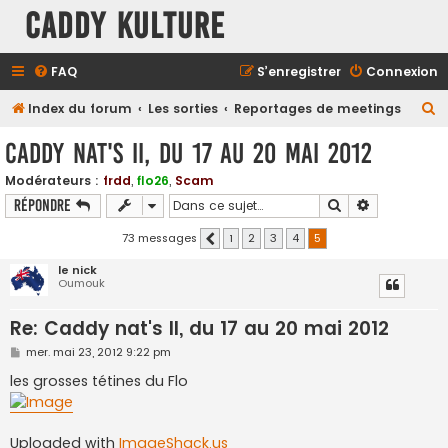
Caddy Kulture
FAQ
S’enregistrer
Connexion
R
Index du forum
Les sorties
Reportages de meetings
e
Caddy nat's II, du 17 au 20 mai 2012
c
Modérateurs :
frdd
,
flo26
,
Scam
h
Rechercher
Recherche a
Répondre
e
r
73 messages
1
2
3
4
5
Précédente
c
le nick
Oumouk
h
e
Re: Caddy nat's II, du 17 au 20 mai 2012
r
M
mer. mai 23, 2012 9:22 pm
e
s
les grosses tétines du Flo
s
a
g
e
Uploaded with
ImageShack.us