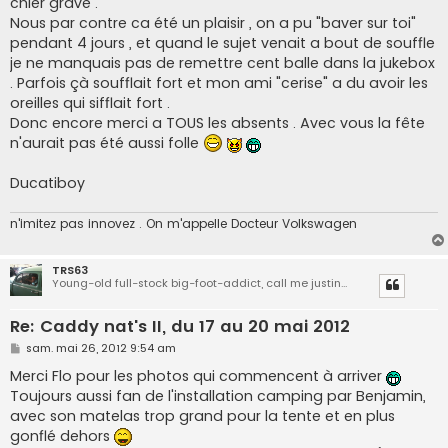
chier grave .
Nous par contre ca été un plaisir , on a pu "baver sur toi"
pendant 4 jours , et quand le sujet venait a bout de souffle
je ne manquais pas de remettre cent balle dans la jukebox
. Parfois çà soufflait fort et mon ami "cerise" a du avoir les
oreilles qui sifflait fort .
Donc encore merci a TOUS les absents . Avec vous la fête
n'aurait pas été aussi folle
Ducatiboy
n'imitez pas innovez . On m'appelle Docteur Volkswagen
TRS63
Young-old full-stock big-foot-addict, call me justin...
Re: Caddy nat's II, du 17 au 20 mai 2012
M
sam. mai 26, 2012 9:54 am
e
s
Merci Flo pour les photos qui commencent à arriver
s
Toujours aussi fan de l'installation camping par Benjamin,
a
g
avec son matelas trop grand pour la tente et en plus
e
gonflé dehors