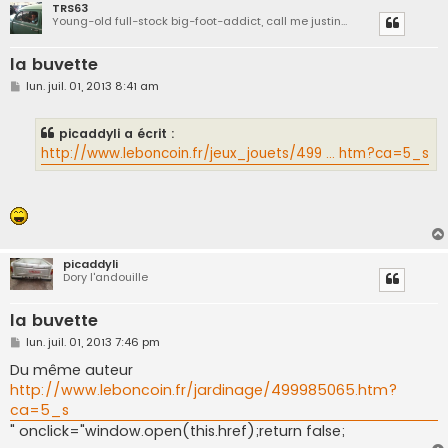
TRS63
Young-old full-stock big-foot-addict, call me justin...
la buvette
M
lun. juil. 01, 2013 8:41 am
e
s
s
picaddyli a écrit :
a
g
http://www.leboncoin.fr/jeux_jouets/499 ... htm?ca=5_s
e
picaddyli
Dory l'andouille
la buvette
M
lun. juil. 01, 2013 7:46 pm
e
s
Du même auteur
s
http://www.leboncoin.fr/jardinage/499985065.htm?
a
g
ca=5_s
e
" onclick="window.open(this.href);return false;