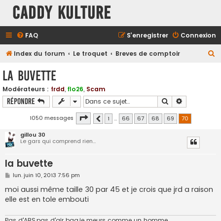
Caddy Kulture
FAQ
S’enregistrer
Connexion
R
Index du forum
Le troquet
Breves de comptoir
e
la buvette
c
Modérateurs :
frdd
,
flo26
,
Scam
h
Rechercher
Recherche a
Répondre
e
r
Page
70
sur
70
1050 messages
1
…
66
67
68
69
70
Précédente
c
gillou 30
Le gars qui comprend rien...
h
e
la buvette
r
M
lun. juin 10, 2013 7:56 pm
e
s
moi aussi même taille 30 par 45 et je crois que jrd a raison
s
elle est en tole embouti
a
g
e
Pas d'ABS,pas d'air bag,je meurs comme un homme