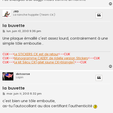
JRD
La tanche huppée (Team CK)
la buvette
M
lun. juin 10, 2013 9:36 pm
e
s
Une plaque émaillé c'est assez lourd, contrairement à une
s
simple tôle emboutie...
a
g
e
CLIK-->
Le STICKERS CK est de retour
<--CLIK
CLIK-->
Monogramme CADDY de ridelle version Stickers
<--CLIK
CLIK-->
Le kit Sécu CK(gilet jaune CK+triangle)
<--CLIK
dctcorse
Lapin
la buvette
M
mar. juin 11, 2013 8:32 pm
e
s
c'est bien une tôle emboutie,
s
as-tu l'autocollant au dos certifiant l'authenticité
a
g
e