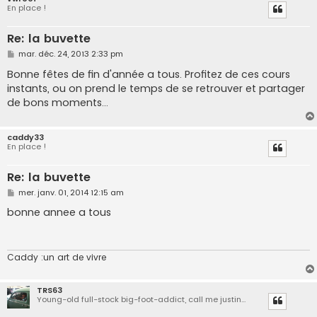
En place !
Re: la buvette
M
mar. déc. 24, 2013 2:33 pm
e
s
Bonne fêtes de fin d'année a tous. Profitez de ces cours
s
instants, ou on prend le temps de se retrouver et partager
a
g
de bons moments...
e
caddy33
En place !
Re: la buvette
M
mer. janv. 01, 2014 12:15 am
e
s
bonne annee a tous
s
a
g
e
Caddy :un art de vivre
TRS63
Young-old full-stock big-foot-addict, call me justin...