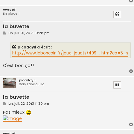
vwroof
En place !
la buvette
M
lun. juil. 01, 2013 10:28 pm
e
s
s
picaddyli a écrit :
a
g
http://www.leboncoin.fr/jeux_jouets/499 ... htm?ca=5_s
e
C'est bon ça!!
picaddyli
Dory l'andouille
la buvette
M
lun. juil. 22, 2013 11:30 pm
e
s
Pas mieux
s
a
g
e
vwroof