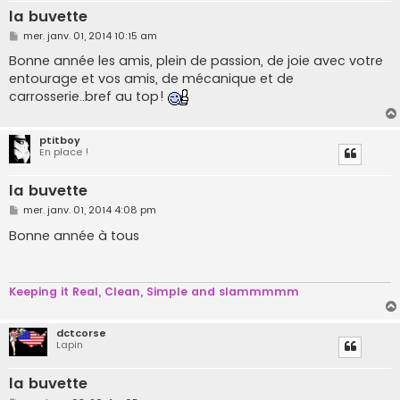
la buvette
M
mer. janv. 01, 2014 10:15 am
e
s
Bonne année les amis, plein de passion, de joie avec votre
s
entourage et vos amis, de mécanique et de
a
g
carrosserie..bref au top!
e
ptitboy
En place !
la buvette
M
mer. janv. 01, 2014 4:08 pm
e
s
Bonne année à tous
s
a
g
e
Keeping it Real, Clean, Simple and slammmmm
dctcorse
Lapin
la buvette