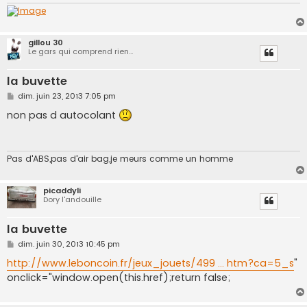
gillou 30
Le gars qui comprend rien...
la buvette
M
dim. juin 23, 2013 7:05 pm
e
s
non pas d autocolant
s
a
g
e
Pas d'ABS,pas d'air bag,je meurs comme un homme
picaddyli
Dory l'andouille
la buvette
M
dim. juin 30, 2013 10:45 pm
e
s
http://www.leboncoin.fr/jeux_jouets/499 ... htm?ca=5_s
"
s
onclick="window.open(this.href);return false;
a
g
e