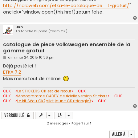
a
g
http://nalaweb.com/etka-le-catalogue-de ... t-gratuit/
"
e
onclick="window.open(this.href);return false;
JRD
La tanche huppée (Team CK)
catalogue de piece volkswagen ensemble de la
gamme gratuit
M
dim. mai 24, 2015 10:38 pm
e
s
Déjà posté ici !
s
ETKA 7.2
a
g
Mais merci tout de même.
e
CLIK-->
Le STICKERS CK est de retour
<--CLIK
CLIK-->
Monogramme CADDY de ridelle version Stickers
<--CLIK
CLIK-->
Le kit Sécu CK(gilet jaune CK+triangle)
<--CLIK
Verrouillé
2 messages • Page
1
sur
1
Aller à