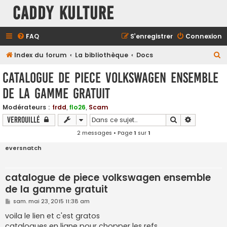
Caddy Kulture
FAQ
S’enregistrer
Connexion
R
Index du forum
La bibliothèque
Docs
e
catalogue de piece volkswagen ensemble
c
de la gamme gratuit
h
e
Modérateurs :
frdd
,
flo26
,
Scam
Rechercher
Recherche
Verrouillé
r
2 messages • Page
1
sur
1
c
h
eversnatch
e
r
catalogue de piece volkswagen ensemble
de la gamme gratuit
M
sam. mai 23, 2015 11:38 am
e
s
voila le lien et c'est gratos
s
catalogues en ligne pour chopper les refs