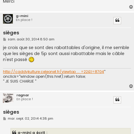
Merci
g-mini
En place !
sièges
M
sam. août 30, 2014 8:50 am
e
s
je crois que se sont des rabattables d'origine, il me semble
s
que les sièges de 5p sont aussi rabattable mais le câble
a
g
n'est passé
e
http://caddykulture.celeonet.fr/viewtop ... =22&t=8704
"
onclick="window.open(this.href);return false;
" JE SUIS CHARLIE "
ragnar
En place !
sièges
M
mar. sept. 02, 2014 4:38 pm
e
s
s
g-mini a écrit :
a