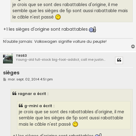
g
je crois que se sont des rabattables d'origine, il me
e
semble que les sièges de 5p sont aussi rabattable mais
le câble n'est passé
+1 les sièges d'origine sont rabattables
N'oublie jamais: Volkswagen signifie voiture du peuple!
TRS63
Young-old full-stock big-foot-addict, call me justin...
sièges
M
mar. sept. 02, 2014 4:51 pm
e
s
s
ragnar a écrit :
a
g
e
g-mini a écrit :
je crois que se sont des rabattables d'origine, il me
semble que les sièges de 5p sont aussi rabattable
mais le câble n'est passé