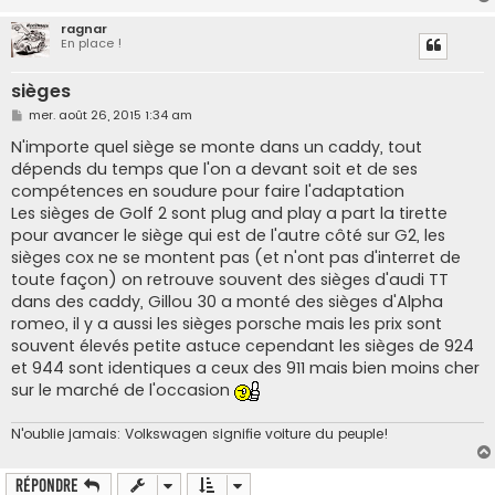
ragnar
En place !
sièges
M
mer. août 26, 2015 1:34 am
e
s
N'importe quel siège se monte dans un caddy, tout
s
dépends du temps que l'on a devant soit et de ses
a
g
compétences en soudure pour faire l'adaptation
e
Les sièges de Golf 2 sont plug and play a part la tirette
pour avancer le siège qui est de l'autre côté sur G2, les
sièges cox ne se montent pas (et n'ont pas d'interret de
toute façon) on retrouve souvent des sièges d'audi TT
dans des caddy, Gillou 30 a monté des sièges d'Alpha
romeo, il y a aussi les sièges porsche mais les prix sont
souvent élevés petite astuce cependant les sièges de 924
et 944 sont identiques a ceux des 911 mais bien moins cher
sur le marché de l'occasion
N'oublie jamais: Volkswagen signifie voiture du peuple!
Répondre