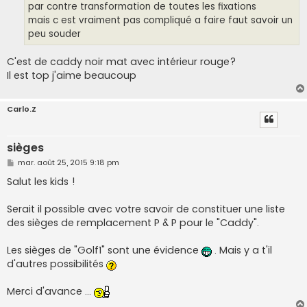
par contre transformation de toutes les fixations
mais c est vraiment pas compliqué a faire faut savoir un
peu souder
C'est de caddy noir mat avec intérieur rouge?
Il est top j'aime beaucoup
Carlo.Z
sièges
M
mar. août 25, 2015 9:18 pm
e
s
Salut les kids !
s
a
g
Serait il possible avec votre savoir de constituer une liste
e
des sièges de remplacement P & P pour le "Caddy".
Les sièges de "Golf1" sont une évidence
. Mais y a t'il
d'autres possibilités
Merci d'avance ...