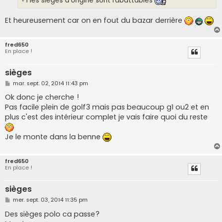
+1 les sièges d'origine sont rabattables
Et heureusement car on en fout du bazar derrière
fred650
En place !
sièges
M
mar. sept. 02, 2014 11:43 pm
e
s
Ok donc je cherche !
s
Pas facile plein de golf3 mais pas beaucoup g1 ou2 et en
a
g
plus c'est des intérieur complet je vais faire quoi du reste
e
Je le monte dans la benne
fred650
En place !
sièges
M
mer. sept. 03, 2014 11:35 pm
e
s
Des sièges polo ca passe?
s