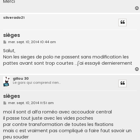
Merci
a
g
e
silverado21
sièges
M
mer. sept. 10, 2014 10:44 am
e
s
Salut,
s
Non les sieges de polo ne passent sans modification les
a
g
pattes avant sont trop courtes ...j'ai essayé dernierement
e
gillou 30
Le gars qui comprend rien...
sièges
M
mer. sept. 10, 2014 11:51 am
e
s
moi il sont d alfa roméo avec accoudoir central
s
il passe tout juste avec les vides poches
a
g
par contre transformation de toutes les fixations
e
mais c est vraiment pas compliqué a faire faut savoir un
peu souder