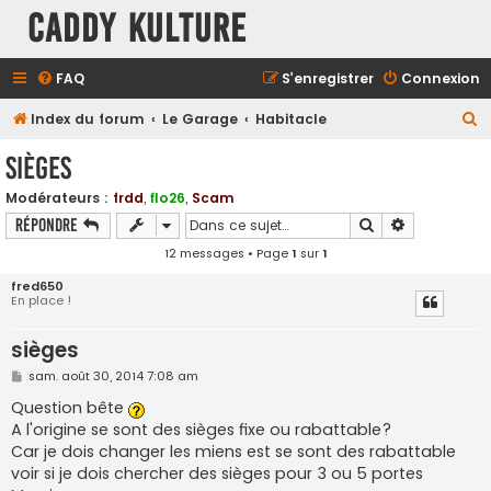
Caddy Kulture
FAQ
S’enregistrer
Connexion
R
Index du forum
Le Garage
Habitacle
e
sièges
c
Modérateurs :
frdd
,
flo26
,
Scam
h
Rechercher
Recherche a
Répondre
e
12 messages • Page
1
sur
1
r
fred650
c
En place !
h
sièges
e
r
M
sam. août 30, 2014 7:08 am
e
s
Question bête
s
A l'origine se sont des sièges fixe ou rabattable?
a
g
Car je dois changer les miens est se sont des rabattable
e
voir si je dois chercher des sièges pour 3 ou 5 portes