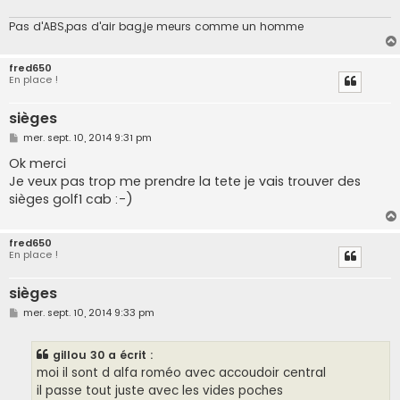
Pas d'ABS,pas d'air bag,je meurs comme un homme
fred650
En place !
sièges
M
mer. sept. 10, 2014 9:31 pm
e
s
Ok merci
s
Je veux pas trop me prendre la tete je vais trouver des
a
g
sièges golf1 cab :-)
e
fred650
En place !
sièges
M
mer. sept. 10, 2014 9:33 pm
e
s
s
gillou 30 a écrit :
a
g
moi il sont d alfa roméo avec accoudoir central
e
il passe tout juste avec les vides poches