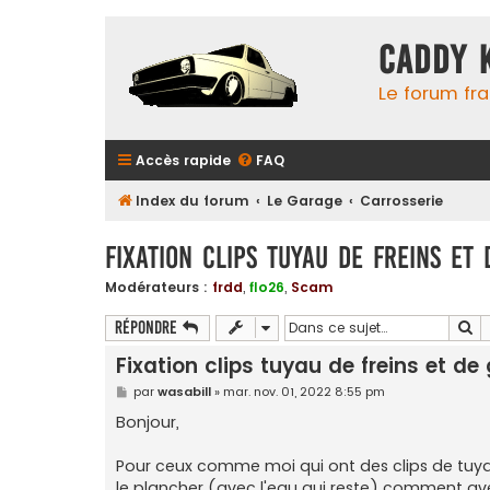
Caddy 
Le forum fr
Accès rapide
FAQ
Index du forum
Le Garage
Carrosserie
Fixation clips tuyau de freins et 
Modérateurs :
frdd
,
flo26
,
Scam
Re
Répondre
Fixation clips tuyau de freins et de 
M
par
wasabill
»
mar. nov. 01, 2022 8:55 pm
e
s
Bonjour,
s
a
g
Pour ceux comme moi qui ont des clips de tuyau
e
le plancher (avec l'eau qui reste) comment av