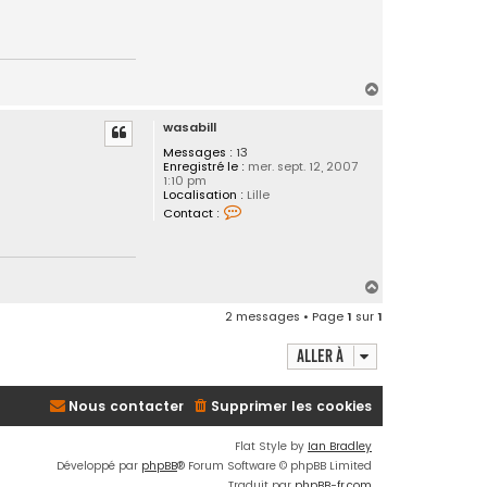
H
a
wasabill
u
t
Messages :
13
Enregistré le :
mer. sept. 12, 2007
1:10 pm
Localisation :
Lille
C
Contact :
o
n
t
a
c
H
t
a
e
2 messages • Page
1
sur
1
r
u
w
t
a
Aller à
s
a
b
i
Nous contacter
Supprimer les cookies
l
l
Flat Style by
Ian Bradley
Développé par
phpBB
® Forum Software © phpBB Limited
Traduit par
phpBB-fr.com