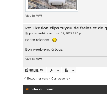
Vive la VW!
Re: Fixation clips tuyau de freins et de 
M
par
wasabill
»
ven. nov. 04, 2022 1:28 pm
e
s
Petite relance...
s
a
g
Bon week-end à tous.
e
Vive la VW!
Répondre
Retourner vers « Carrosserie »
Index du forum