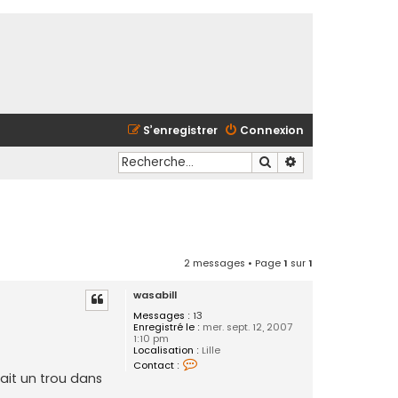
S’enregistrer
Connexion
Rechercher
Recherche avancé
2 messages • Page
1
sur
1
wasabill
Messages :
13
Enregistré le :
mer. sept. 12, 2007
1:10 pm
Localisation :
Lille
C
Contact :
o
ait un trou dans
n
t